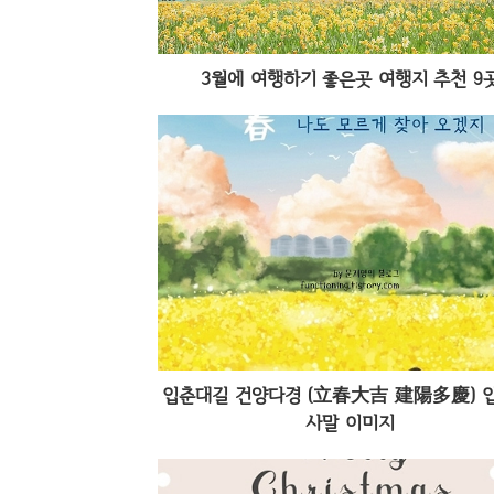
3월에 여행하기 좋은곳 여행지 추천 9
입춘대길 건양다경 (立春大吉 建陽多慶) 
사말 이미지