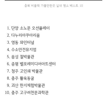
충북 비올때 가볼만한곳 실내 명소 베스트 10
단양 소노문 오션플레이
다누리아쿠아리움
영동 와인터널
수소안전뮤지엄
음성 철박물관
증평 벨포레미디어아트센터
청주 고인쇄 박물관
충주 활옥동굴
괴산 한지체험박물관
충주 고구려천문과학관