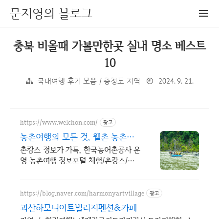
문지영의 블로그
충북 비올때 가볼만한곳 실내 명소 베스트
10
2024. 9. 21.
국내여행 후기 모음 / 충청도 지역
https://www.welchon.com/
광고
농촌여행의 모든 것, 웰촌 농촌관
광 가는 주간
촌캉스 정보가 가득, 한국농어촌공사 운
영 농촌여행 정보포털 체험/촌캉스/자
연 여행을 한 번에 전국 농촌여행 코스,
지금 확인하세요
https://blog.naver.com/harmonyartvillage
광고
괴산하모니아트빌리지펜션&카페