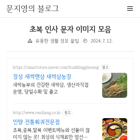
문지영의 블로그
초복 인사 문자 이미지 모음
2024. 7. 12.
유용한 생활 정보 꿀팁
https://smartstore.naver.com/buddingginseng
광고
장성 새싹앤삼 새싹삼농장
새싹농부의 건강한 새싹삼, 생산자직접
운영, 당일수확 및 출고
http://www.renliang.co.kr
광고
인량 전통훠궈전문점
초복,중복,말복 이벤트메뉴와 선물이 끊
이지 않는 곳! 최상의 식재료만 엄선합